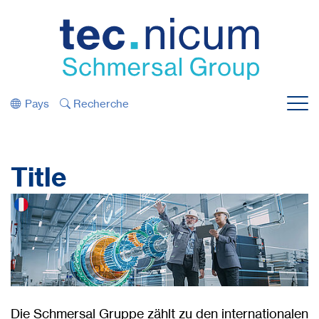
Retour direct au navigateur
Retour direct au contenu
Pays
Recherche
Menu
Title
Die Schmersal Gruppe zählt zu den internationalen