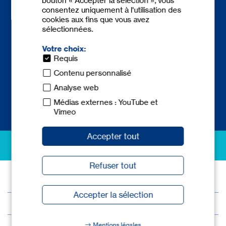
bouton « Accepter la sélection », vous
consentez uniquement à l'utilisation des
cookies aux fins que vous avez
sélectionnées.
Contact
+33-4 76 84 23 20
Votre choix:
info-fr@tecnicum.com
Requis
Contenu personnalisé
Analyse web
Médias externes : YouTube et
Vimeo
Accepter tout
excellence in safety
Refuser tout
© 2026 tec.nicum
Accepter la sélection
Mentions légales
Protection des donnees
Mentions légales