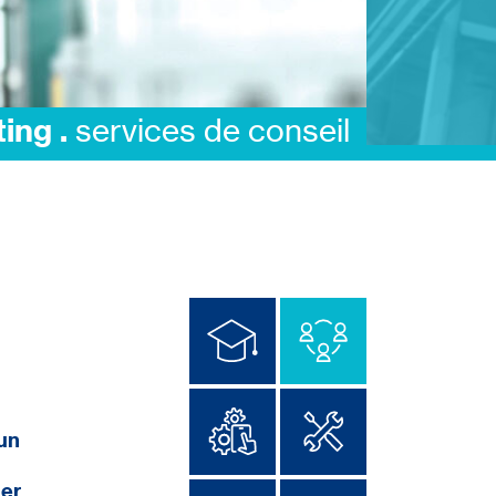
ing .
services de conseil
 un
ier