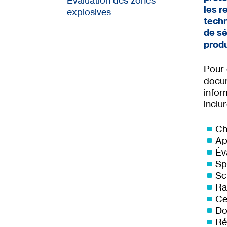
les 
explosives
techn
de sé
produ
Pour 
docum
infor
inclu
Ch
Ap
Év
Sp
Sc
Ra
Ce
Do
Ré