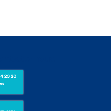
ontactez-nous.
84 23 20
dès