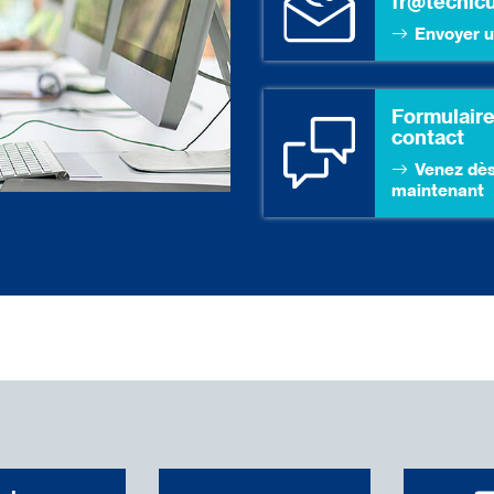
fr@tecnic
Envoyer u
Formulaire
contact
Venez dè
maintenant