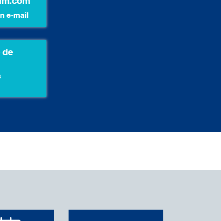
um.com
n e-mail
 de
s