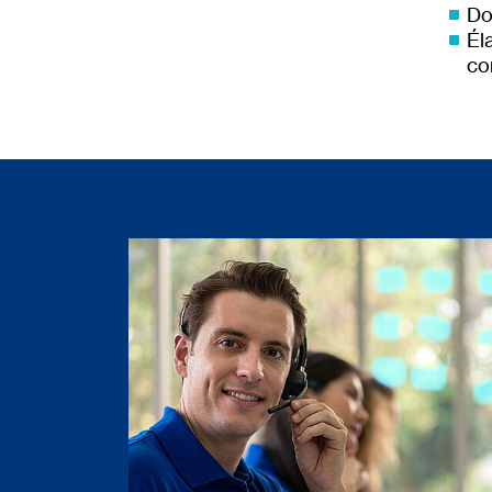
Do
Él
co