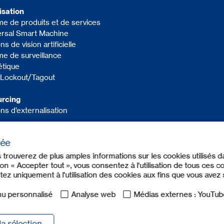
lisation
e de produits et de services
rsal Smart Machine
ns de vision artificielle
e de surveillance
étique
l Lockout/Tagout
urcing
ons d’externalisation
vée
s trouverez de plus amples informations sur les cookies utilisés 
n « Accepter tout », vous consentez à l'utilisation de tous ces co
tez uniquement à l'utilisation des cookies aux fins que vous avez
u personnalisé
Analyse web
Médias externes : YouTub
la sélection