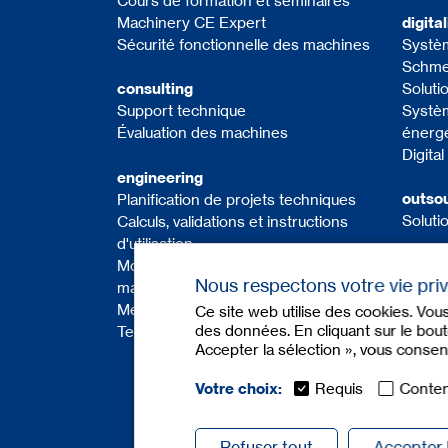
Cours de formation et séminaires
Machinery CE Expert
digita
Sécurité fonctionnelle des machines
Systèm
Schme
Solutio
consulting
Systèm
Support technique
énerg
Évaluation des machines
Digita
engineering
outso
Planification de projets techniques
Soluti
Calculs, validations et instructions
d'utilisation
Modification et mise à niveau des
Nous respectons votre vie pri
machines
Mesures
Ce site web utilise des cookies. Vou
des données. En cliquant sur le bouto
Tests techniques
Accepter la sélection », vous consen
Votre choix:
Requis
Conten
Refuser tout
Accepter 