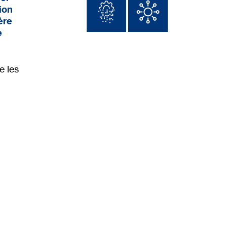
ion
ère
e
e les