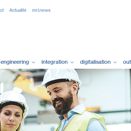
act
Actualité
mrl.news
engineering
integration
digitalisation
ou