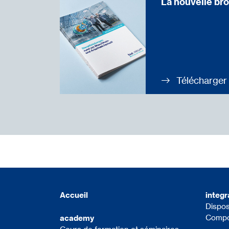
La nouvelle br
Télécharger
Accueil
integr
Dispos
Compo
academy